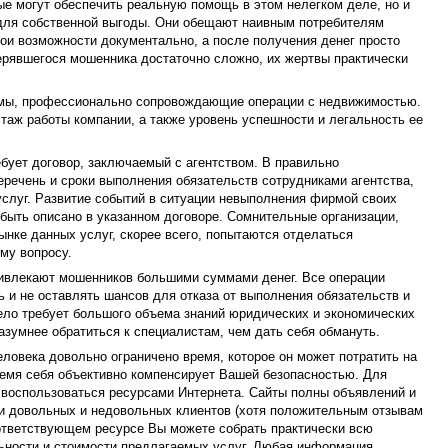
рые могут обеспечить реальную помощь в этом нелегком деле, но и
 для собственной выгоды. Они обещают наивным потребителям
ои возможности документально, а после получения денег просто
терявшегося мошенника достаточно сложно, их жертвы практически
рмы, профессионально сопровождающие операции с недвижимостью.
стаж работы компании, а также уровень успешности и легальность ее
бует договор, заключаемый с агентством. В правильно
речень и сроки выполнения обязательств сотрудниками агентства,
слуг. Развитие событий в ситуации невыполнения фирмой своих
быть описано в указанном договоре. Сомнительные организации,
ынке данных услуг, скорее всего, попытаются отделаться
му вопросу.
ивлекают мошенников большими суммами денег. Все операции
 и не оставлять шансов для отказа от выполнения обязательств и
ело требует большого объема знаний юридических и экономических
азумнее обратиться к специалистам, чем дать себя обмануть.
еловека довольно ограничено время, которое он может потратить на
ремя себя объективно компенсирует Вашей безопасностью. Для
 воспользоваться ресурсами Интернета. Сайты полны объявлений и
ми довольных и недовольных клиентов (хотя положительным отзывам
оответствующем ресурсе Вы можете собрать практически всю
льности и стоимости предлагаемых услуг. Любая информация