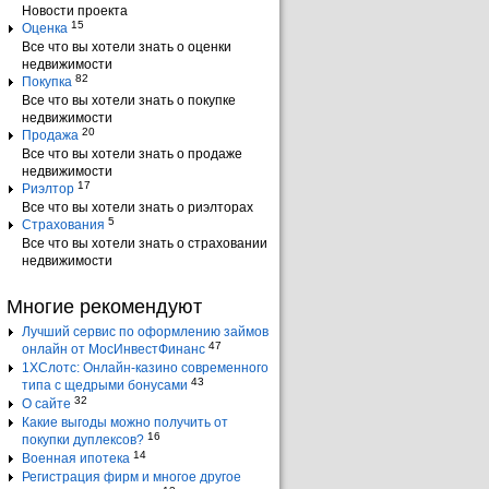
Новости проекта
15
Оценка
Все что вы хотели знать о оценки
недвижимости
82
Покупка
Все что вы хотели знать о покупке
недвижимости
20
Продажа
Все что вы хотели знать о продаже
недвижимости
17
Риэлтор
Все что вы хотели знать о риэлторах
5
Страхования
Все что вы хотели знать о страховании
недвижимости
Многие рекомендуют
Лучший сервис по оформлению займов
47
онлайн от МосИнвестФинанс
1ХСлотс: Онлайн-казино современного
43
типа с щедрыми бонусами
32
О сайте
Какие выгоды можно получить от
16
покупки дуплексов?
14
Военная ипотека
Регистрация фирм и многое другое