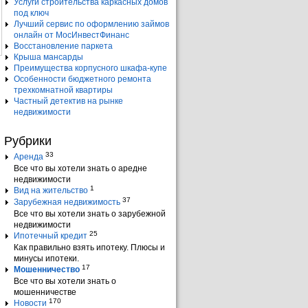
Услуги строительства каркасных домов
под ключ
Лучший сервис по оформлению займов
онлайн от МосИнвестФинанс
Восстановление паркета
Крыша мансарды
Преимущества корпусного шкафа-купе
Особенности бюджетного ремонта
трехкомнатной квартиры
Частный детектив на рынке
недвижимости
Рубрики
33
Аренда
Все что вы хотели знать о аредне
недвижимости
1
Вид на жительство
37
Зарубежная недвижимость
Все что вы хотели знать о зарубежной
недвижимости
25
Ипотечный кредит
Как правильно взять ипотеку. Плюсы и
минусы ипотеки.
17
Мошенничество
Все что вы хотели знать о
мошенничестве
170
Новости