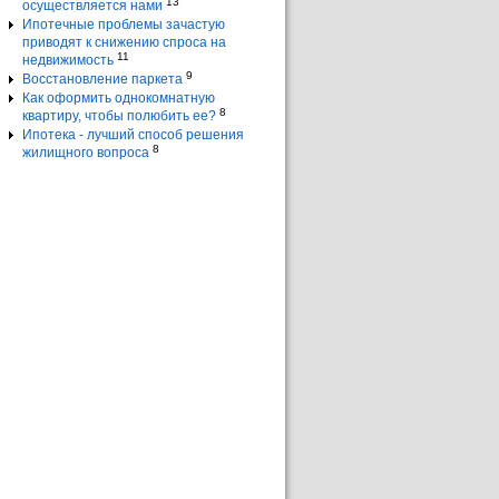
13
осуществляется нами
Ипотечные проблемы зачастую
приводят к снижению спроса на
11
недвижимость
9
Восстановление паркета
Как оформить однокомнатную
8
квартиру, чтобы полюбить ее?
Ипотека - лучший способ решения
8
жилищного вопроса