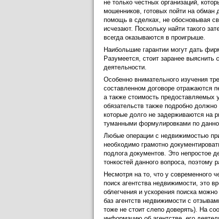
не только честных организаций, кото
мошенников, готовых пойти на обман
помощь в сделках, не обосновывая св
исчезают. Поскольку найти такого за
всегда оказываются в проигрыше.
Наибольшие гарантии могут дать фи
Разумеется, стоит заранее выяснить 
деятельности.
Особенно внимательного изучения тре
составленном договоре отражаются пе
а также стоимость предоставляемых у
обязательств также подробно должно 
которые долго не задерживаются на р
туманными формулировками по данно
Любые операции с недвижимостью пр
необходимо грамотно документировать
подлога документов. Это непростое д
тонкостей данного вопроса, поэтому р
Несмотря на то, что у современного ч
поиск агентства недвижимости, это в
облегчения и ускорения поиска можно
баз агентств недвижимости с отзыва
тоже не стоит слепо доверять). На с
информацию об агентстве, его деяте