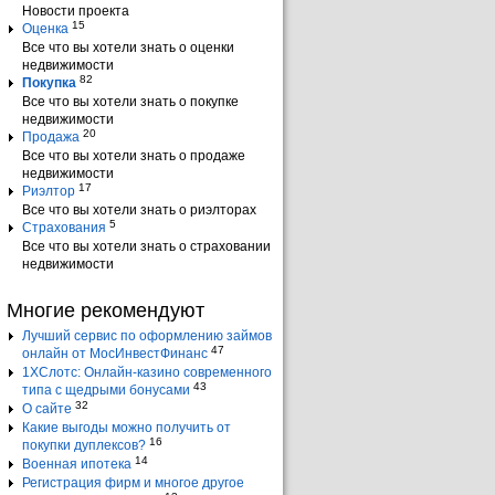
Новости проекта
15
Оценка
Все что вы хотели знать о оценки
недвижимости
82
Покупка
Все что вы хотели знать о покупке
недвижимости
20
Продажа
Все что вы хотели знать о продаже
недвижимости
17
Риэлтор
Все что вы хотели знать о риэлторах
5
Страхования
Все что вы хотели знать о страховании
недвижимости
Многие рекомендуют
Лучший сервис по оформлению займов
47
онлайн от МосИнвестФинанс
1ХСлотс: Онлайн-казино современного
43
типа с щедрыми бонусами
32
О сайте
Какие выгоды можно получить от
16
покупки дуплексов?
14
Военная ипотека
Регистрация фирм и многое другое