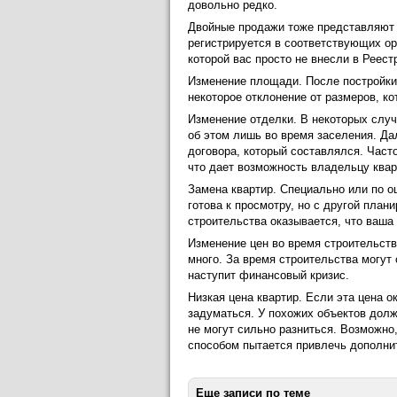
довольно редко.
Двойные продажи тоже представляют н
регистрируется в соответствующих орг
которой вас просто не внесли в Реестр
Изменение площади. После постройки 
некоторое отклонение от размеров, ко
Изменение отделки. В некоторых случ
об этом лишь во время заселения. Да
договора, который составлялся. Част
что дает возможность владельцу квар
Замена квартир. Специально или по о
готова к просмотру, но с другой план
строительства оказывается, что ваша 
Изменение цен во время строительст
много. За время строительства могут
наступит финансовый кризис.
Низкая цена квартир. Если эта цена о
задуматься. У похожих объектов долж
не могут сильно разниться. Возможно
способом пытается привлечь дополни
Еще записи по теме