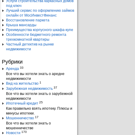
Услуги строительства каркасных домов
под ключ
Лучший сервис по оформлению займов
онлайн от МосИнвестФинанс
Восстановление паркета
Крыша мансарды
Преимущества корпусного шкафа-купе
Особенности бюджетного ремонта
трехкомнатной квартиры
Частный детектив на рынке
недвижимости
Рубрики
33
Аренда
Все что вы хотели знать о аредне
недвижимости
1
Вид на жительство
37
Зарубежная недвижимость
Все что вы хотели знать о зарубежной
недвижимости
25
Ипотечный кредит
Как правильно взять ипотеку. Плюсы и
минусы ипотеки.
17
Мошенничество
Все что вы хотели знать о
мошенничестве
170
Новости