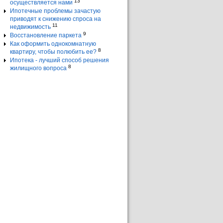
13
осуществляется нами
Ипотечные проблемы зачастую
приводят к снижению спроса на
11
недвижимость
9
Восстановление паркета
Как оформить однокомнатную
8
квартиру, чтобы полюбить ее?
Ипотека - лучший способ решения
8
жилищного вопроса