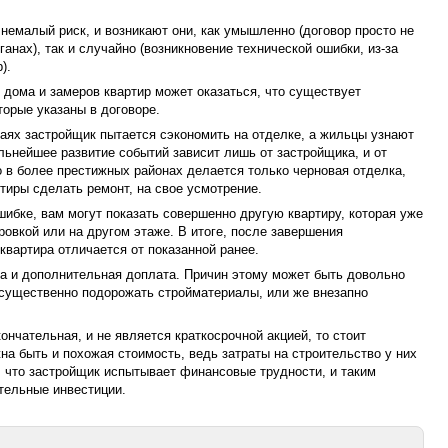
емалый риск, и возникают они, как умышленно (договор просто не
анах), так и случайно (возникновение технической ошибки, из-за
).
дома и замеров квартир может оказаться, что существует
торые указаны в договоре.
аях застройщик пытается сэкономить на отделке, а жильцы узнают
льнейшее развитие событий зависит лишь от застройщика, и от
о в более престижных районах делается только черновая отделка,
тиры сделать ремонт, на свое усмотрение.
шибке, вам могут показать совершенно другую квартиру, которая уже
ировкой или на другом этаже. В итоге, после завершения
квартира отличается от показанной ранее.
ва и дополнительная доплата. Причин этому может быть довольно
 существенно подорожать стройматериалы, или же внезапно
кончательная, и не является краткосрочной акцией, то стоит
на быть и похожая стоимость, ведь затраты на строительство у них
, что застройщик испытывает финансовые трудности, и таким
тельные инвестиции.