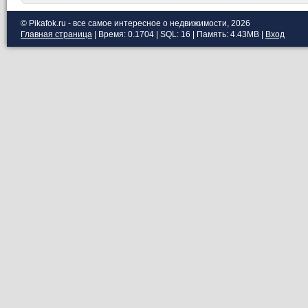
© Pikafok.ru - все самое интересное о недвижимости, 2026
Главная страница
| Время: 0.1704 | SQL: 16 | Память: 4.43MB
|
Вход