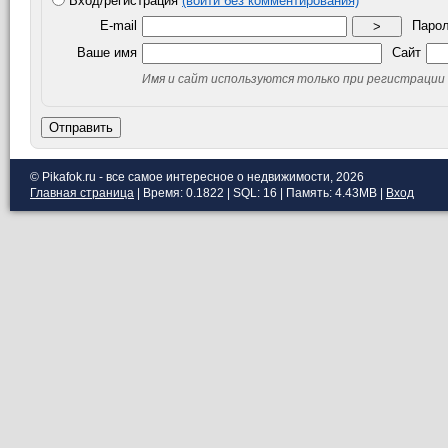
Вход/регистрация
(войти без комментирования)
E-mail
Паро
>
Ваше имя
Сайт
Имя и сайт используются только при регистрации
Отправить
© Pikafok.ru - все самое интересное о недвижимости, 2026
Главная страница
| Время: 0.1822 | SQL: 16 | Память: 4.43MB
|
Вход