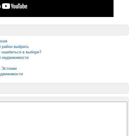
ехия
й район выбрать
е ошибиться в выборе?
й недвижимости
 Эстонии
едвижимости