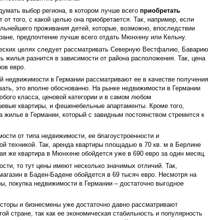
одумать выбор региона, в котором лучше всего
приобретать
 от того, с какой целью она приобретается. Так, например, если
льнейшего проживания детей, которые, возможно, впоследствии
тране, предпочтение лучше всего отдать Мюнхену или Кельну.
ческих целях следует рассматривать Северную Вестфалию, Баварию
ь жилья разнится в зависимости от района расположения. Так, цена
ов евро.
й недвижимости в Германии рассматривают ее в качестве получения
зать, это вполне обоснованно. На рынке недвижимости в Германии
бого класса, ценовой категории и в самом любом
шевые квартиры, и фешенебельные апартаменты. Кроме того,
а жилье в Германии, который с завидным постоянством стремится к
ости от типа недвижимости, ее благоустроенности и
й техникой. Так, аренда квартиры площадью в 70 кв. м в Берлине
кая же квартира в Мюнхене обойдется уже в 690 евро за один месяц.
сти, то тут цены имеют несколько значимых отличий. Так,
магазин в Баден-Бадене обойдется в 69 тысяч евро. Несмотря на
ры, покупка недвижимости в Германии – достаточно выгодное
есторы и бизнесмены уже достаточно давно рассматривают
ой стране, так как ее экономическая стабильность и популярность