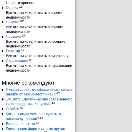
Новости проекта
15
Оценка
Все что вы хотели знать о оценки
недвижимости
82
Покупка
Все что вы хотели знать о покупке
недвижимости
20
Продажа
Все что вы хотели знать о продаже
недвижимости
17
Риэлтор
Все что вы хотели знать о риэлторах
5
Страхования
Все что вы хотели знать о страховании
недвижимости
Многие рекомендуют
Лучший сервис по оформлению займов
47
онлайн от МосИнвестФинанс
1ХСлотс: Онлайн-казино современного
43
типа с щедрыми бонусами
32
О сайте
Какие выгоды можно получить от
16
покупки дуплексов?
14
Военная ипотека
Регистрация фирм и многое другое