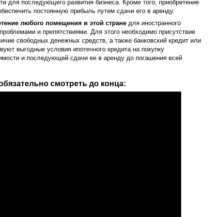
и для последующего развития бизнеса. Кроме того, приобретение
обеспечить постоянную прибыль путем сдачи его в аренду.
тение любого помещения в этой стране
для иностранного
 проблемами и препятствиями. Для этого необходимо присутствие
личие свободных денежных средств, а также банковский кредит или
ствуют выгодные условия ипотечного кредита на покупку
мости и последующей сдачи ее в аренду до погашения всей
обязательно смотреть до конца: