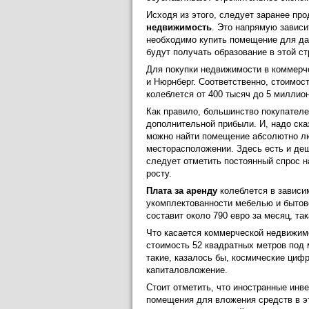
Исходя из этого, следует заранее пр
недвижимость
. Это напрямую зависит
необходимо купить помещение для да
будут получать образование в этой с
Для покупки недвижимости в коммер
и Нюрнберг. Соответственно, стоимост
колеблется от 400 тысяч до 5 миллион
Как правило, большинство покупателе
дополнительной прибыли. И, надо ска
можно найти помещение абсолютно лю
месторасположении. Здесь есть и де
следует отметить постоянный спрос н
росту.
Плата за аренду
колеблется в зависим
укомплектованности мебелью и бытово
составит около 790 евро за месяц, та
Что касается коммерческой недвижимо
стоимость 52 квадратных метров под 
такие, казалось бы, космические циф
капиталовложение.
Стоит отметить, что иностранные инв
помещения для вложения средств в эт