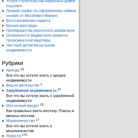
Услуги строительства каркасных домов
под ключ
Лучший сервис по оформлению займов
онлайн от МосИнвестФинанс
Восстановление паркета
Крыша мансарды
Преимущества корпусного шкафа-купе
Особенности бюджетного ремонта
трехкомнатной квартиры
Частный детектив на рынке
недвижимости
Рубрики
33
Аренда
Все что вы хотели знать о аредне
недвижимости
1
Вид на жительство
37
Зарубежная недвижимость
Все что вы хотели знать о зарубежной
недвижимости
25
Ипотечный кредит
Как правильно взять ипотеку. Плюсы и
минусы ипотеки.
17
Мошенничество
Все что вы хотели знать о
мошенничестве
170
Новости