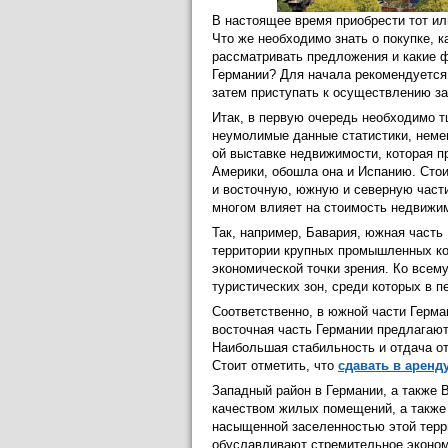
В настоящее время приобрести тот и
Что же необходимо знать о покупке, 
рассматривать предложения и какие 
Германии? Для начала рекомендуется
затем приступать к осуществлению за
Итак, в первую очередь необходимо т
неумолимые данные статистики, немец
ой выставке недвижимости, которая 
Америки, обошла она и Испанию. Стои
и восточную, южную и северную части
многом влияет на стоимость недвижим
Так, например, Бавария, южная част
территории крупных промышленных ко
экономической точки зрения. Ко всем
туристических зон, среди которых в 
Соответственно, в южной части Герма
восточная часть Германии предлагаю
Наибольшая стабильность и отдача о
Стоит отметить, что
сдавать в аренд
Западный район в Германии, а также
качеством жилых помещений, а также 
насыщенной заселенностью этой терр
обуславливают стремительное эконом