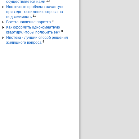
13
осуществляется нами
Ипотечные проблемы зачастую
приводят к снижению спроса на
11
недвижимость
9
Восстановление паркета
Как оформить однокомнатную
8
квартиру, чтобы полюбить ее?
Ипотека - лучший способ решения
8
жилищного вопроса