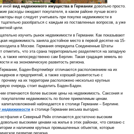
ли иной
вид недвижимого имущества в Германии
довольно просто.
какие расходы ожидают покупателя, в каком районе лучше всего
факторы еще следует учитывать при покупке недвижимости в
 тщательно разобраться с каждым из поставленных вопросов, а уже
ветной цели.
щательно изучить рынок недвижимости в Германии. Как показывают
кая недвижимость заняла достойное место в первой десятке на 15-
проходила в Москве. Германия опередила Соединенные Штаты
т отметить, что эта срана территориально разделяется на западную
, а также непосредственно сам Берлин. Такая градация земель во
ости и на экономическую развитость региона.
ь Германии, Баден-Вюртемберг отличаются расположением на их
нцернов и предприятий, а также хорошей развитостью с
у прочему на их территории расположено несколько крупных
первую очередь стоит выделить Баден-Баден.
нии отмечаются более высокие цены на недвижимость. Саксония и
т покупателям недвижимость по более приемлемым ценам.
т капиталовложений наблюдается в столице Германии – Берлине.
у недвижимости
в столице Германии весьма выгодно.
 Вестфалия и Северный Рейн отличаются достаточно высоким
довольно высокими ценами на жилье в этих районах, что связано с
итории и наличием крупных промышленных объектов, которые
ическое развитие региона.