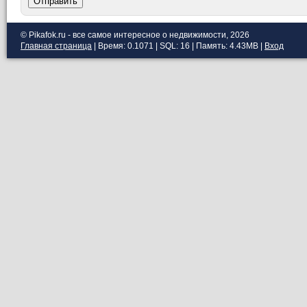
Отправить
© Pikafok.ru - все самое интересное о недвижимости, 2026
Главная страница
| Время: 0.1071 | SQL: 16 | Память: 4.43MB
|
Вход