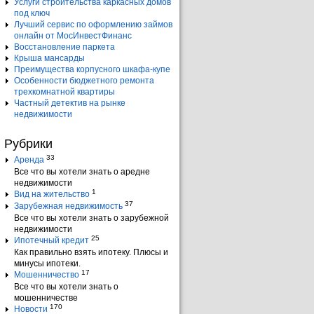
Услуги строительства каркасных домов
под ключ
Лучший сервис по оформлению займов
онлайн от МосИнвестФинанс
Восстановление паркета
Крыша мансарды
Преимущества корпусного шкафа-купе
Особенности бюджетного ремонта
трехкомнатной квартиры
Частный детектив на рынке
недвижимости
Рубрики
33
Аренда
Все что вы хотели знать о аредне
недвижимости
1
Вид на жительство
37
Зарубежная недвижимость
Все что вы хотели знать о зарубежной
недвижимости
25
Ипотечный кредит
Как правильно взять ипотеку. Плюсы и
минусы ипотеки.
17
Мошенничество
Все что вы хотели знать о
мошенничестве
170
Новости