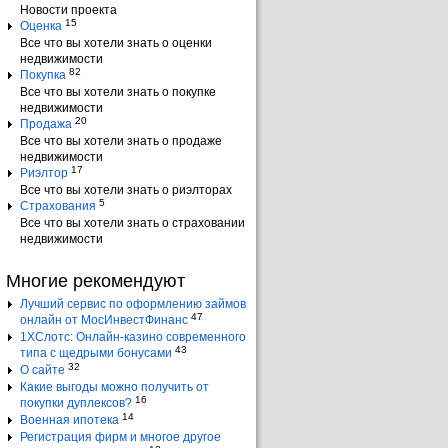
Новости проекта
15
Оценка
Все что вы хотели знать о оценки
недвижимости
82
Покупка
Все что вы хотели знать о покупке
недвижимости
20
Продажа
Все что вы хотели знать о продаже
недвижимости
17
Риэлтор
Все что вы хотели знать о риэлторах
5
Страхования
Все что вы хотели знать о страховании
недвижимости
Многие рекомендуют
Лучший сервис по оформлению займов
47
онлайн от МосИнвестФинанс
1ХСлотс: Онлайн-казино современного
43
типа с щедрыми бонусами
32
О сайте
Какие выгоды можно получить от
16
покупки дуплексов?
14
Военная ипотека
Регистрация фирм и многое другое