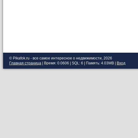
© Pikafok.ru - все самое интересное о недвижимости, 2026
Главная страница
| Время: 0.0606 | SQL: 6 | Память: 4.03MB
|
Вход