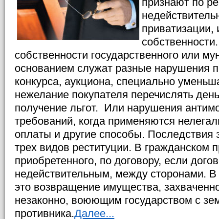
признают по р
недействительн
приватизации, 
собственности.
собственности государственного или му
основанием служат разные нарушения п
конкурса, аукциона, специально уменьш
нежелание покупателя перечислять день
получение льгот. Или нарушения антим
требований, когда применяются нелега
оплаты и другие способы. Последствия 
трех видов реституции. В гражданском п
приобретенного, по договору, если дого
недействительным, между сторонами. 
это возвращение имущества, захваченно
незаконно, воюющим государством с зе
противника.
Далее...