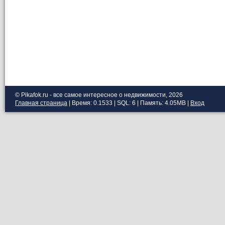
© Pikafok.ru - все самое интересное о недвижимости, 2026
Главная страница
| Время: 0.1533 | SQL: 6 | Память: 4.05MB
|
Вход