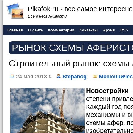
Pikafok.ru - все самое интересн
Все о недвижимости
Главная
О сайте
Комментарии
Контакты
Архив
RSS
РЫНОК СХЕМЫ АФЕРИСТ
Строительный рынок: схемы
24 мая 2013 г.
Stepanog
Мошенничес
Новостройки
–
степени привл
Каждый год по
механизмы и в
схемы афер, п
изобретательн