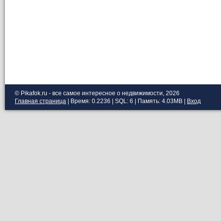
© Pikafok.ru - все самое интересное о недвижимости, 2026
Главная страница
| Время: 0.2236 | SQL: 6 | Память: 4.03MB
|
Вход