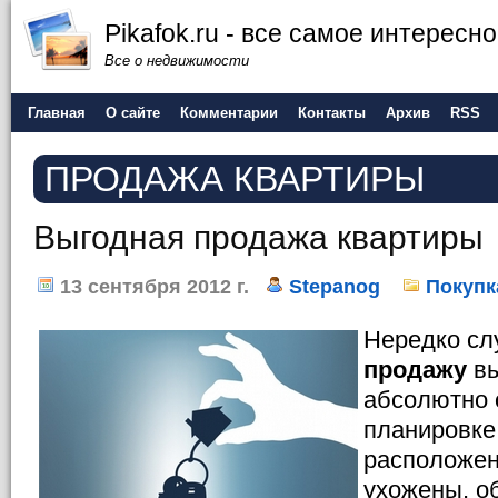
Pikafok.ru - все самое интересн
Все о недвижимости
Главная
О сайте
Комментарии
Контакты
Архив
RSS
ПРОДАЖА КВАРТИРЫ
Выгодная продажа квартиры
13 сентября 2012 г.
Stepanog
Покупк
Нередко слу
продажу
вы
абсолютно 
планировке,
расположен
ухожены, о