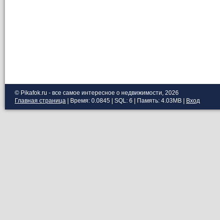
© Pikafok.ru - все самое интересное о недвижимости, 2026
Главная страница
| Время: 0.0845 | SQL: 6 | Память: 4.03MB
|
Вход