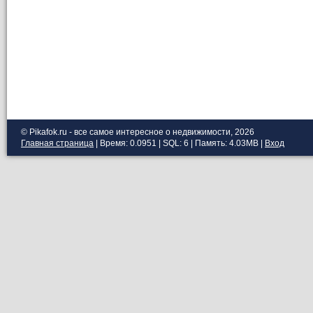
© Pikafok.ru - все самое интересное о недвижимости, 2026
Главная страница
| Время: 0.0951 | SQL: 6 | Память: 4.03MB
|
Вход