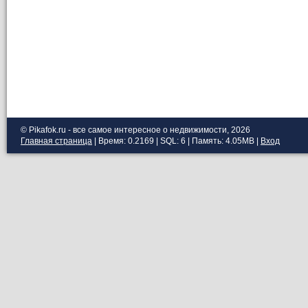
© Pikafok.ru - все самое интересное о недвижимости, 2026
Главная страница
| Время: 0.2169 | SQL: 6 | Память: 4.05MB
|
Вход