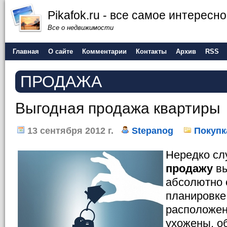
Pikafok.ru - все самое интересн
Все о недвижимости
Главная
О сайте
Комментарии
Контакты
Архив
RSS
ПРОДАЖА
Выгодная продажа квартиры
13 сентября 2012 г.
Stepanog
Покупк
Нередко слу
продажу
вы
абсолютно 
планировке,
расположен
ухожены, о