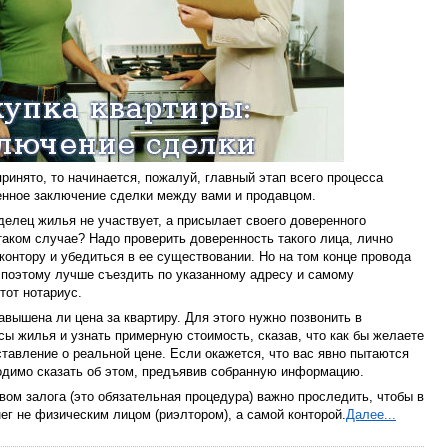
ринято, то начинается, пожалуй, главный этап всего процесса
енное заключение сделки между вами и продавцом.
делец жилья не участвует, а присылает своего доверенного
таком случае? Надо проверить доверенность такого лица, лично
контору и убедиться в ее существовании. Но на том конце провода
 поэтому лучше съездить по указанному адресу и самому
тот нотариус.
авышена ли цена за квартиру. Для этого нужно позвонить в
сы жилья и узнать примерную стоимость, сказав, что как бы желаете
ставление о реальной цене. Если окажется, что вас явно пытаются
одимо сказать об этом, предъявив собранную информацию.
ом залога (это обязательная процедура) важно проследить, чтобы в
ег не физическим лицом (риэлтором), а самой конторой.
Далее...