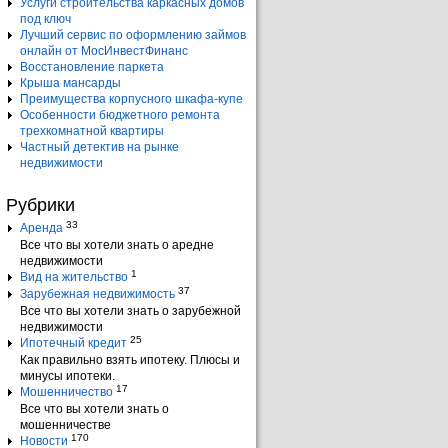
Услуги строительства каркасных домов
под ключ
Лучший сервис по оформлению займов
онлайн от МосИнвестФинанс
Восстановление паркета
Крыша мансарды
Преимущества корпусного шкафа-купе
Особенности бюджетного ремонта
трехкомнатной квартиры
Частный детектив на рынке
недвижимости
Рубрики
33
Аренда
Все что вы хотели знать о аредне
недвижимости
1
Вид на жительство
37
Зарубежная недвижимость
Все что вы хотели знать о зарубежной
недвижимости
25
Ипотечный кредит
Как правильно взять ипотеку. Плюсы и
минусы ипотеки.
17
Мошенничество
Все что вы хотели знать о
мошенничестве
170
Новости