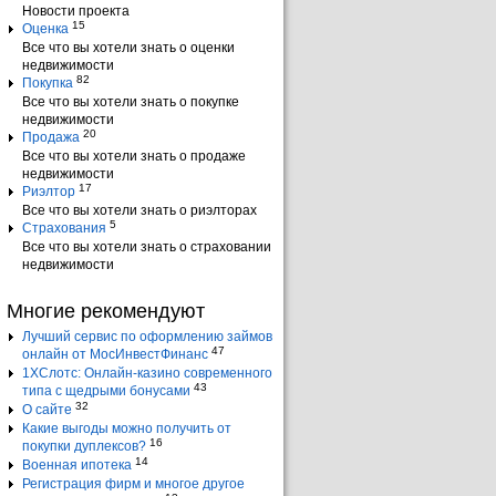
Новости проекта
15
Оценка
Все что вы хотели знать о оценки
недвижимости
82
Покупка
Все что вы хотели знать о покупке
недвижимости
20
Продажа
Все что вы хотели знать о продаже
недвижимости
17
Риэлтор
Все что вы хотели знать о риэлторах
5
Страхования
Все что вы хотели знать о страховании
недвижимости
Многие рекомендуют
Лучший сервис по оформлению займов
47
онлайн от МосИнвестФинанс
1ХСлотс: Онлайн-казино современного
43
типа с щедрыми бонусами
32
О сайте
Какие выгоды можно получить от
16
покупки дуплексов?
14
Военная ипотека
Регистрация фирм и многое другое