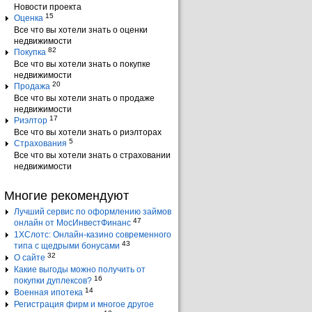
Новости проекта
15
Оценка
Все что вы хотели знать о оценки
недвижимости
82
Покупка
Все что вы хотели знать о покупке
недвижимости
20
Продажа
Все что вы хотели знать о продаже
недвижимости
17
Риэлтор
Все что вы хотели знать о риэлторах
5
Страхования
Все что вы хотели знать о страховании
недвижимости
Многие рекомендуют
Лучший сервис по оформлению займов
47
онлайн от МосИнвестФинанс
1ХСлотс: Онлайн-казино современного
43
типа с щедрыми бонусами
32
О сайте
Какие выгоды можно получить от
16
покупки дуплексов?
14
Военная ипотека
Регистрация фирм и многое другое