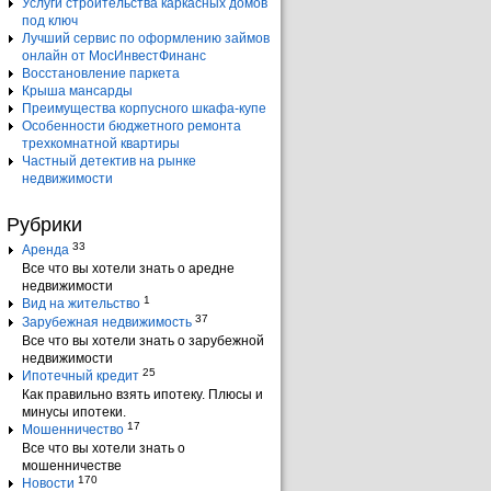
Услуги строительства каркасных домов
под ключ
Лучший сервис по оформлению займов
онлайн от МосИнвестФинанс
Восстановление паркета
Крыша мансарды
Преимущества корпусного шкафа-купе
Особенности бюджетного ремонта
трехкомнатной квартиры
Частный детектив на рынке
недвижимости
Рубрики
33
Аренда
Все что вы хотели знать о аредне
недвижимости
1
Вид на жительство
37
Зарубежная недвижимость
Все что вы хотели знать о зарубежной
недвижимости
25
Ипотечный кредит
Как правильно взять ипотеку. Плюсы и
минусы ипотеки.
17
Мошенничество
Все что вы хотели знать о
мошенничестве
170
Новости