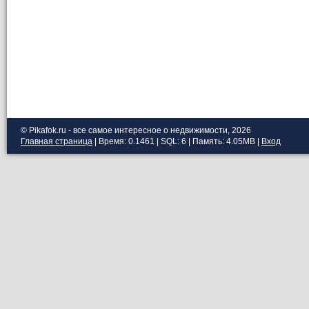
© Pikafok.ru - все самое интересное о недвижимости, 2026
Главная страница
| Время: 0.1461 | SQL: 6 | Память: 4.05MB
|
Вход