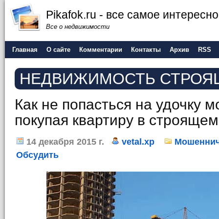
Pikafok.ru - все самое интересн
Все о недвижимости
Главная
О сайте
Комментарии
Контакты
Архив
RSS
НЕДВИЖИМОСТЬ СТРОЯ
Как не попасться на удочку 
покупая квартиру в строяще
14 декабря 2015 г.
vetal.xp
Мошеннич
Обсудить