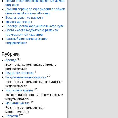
Услуги строительства каркасных домов
под ключ
Лучший сервис по оформлению займов
онлайн от МосИнвестФинанс
Восстановление паркета
Крыша мансарды
Преимущества корпусного шкафа-купе
Особенности бюджетного ремонта
трехкомнатной квартиры
Частный детектив на рынке
недвижимости
Рубрики
33
Аренда
Все что вы хотели знать о аредне
недвижимости
1
Вид на жительство
37
Зарубежная недвижимость
Все что вы хотели знать о зарубежной
недвижимости
25
Ипотечный кредит
Как правильно взять ипотеку. Плюсы и
минусы ипотеки.
17
Мошенничество
Все что вы хотели знать о
мошенничестве
170
Новости