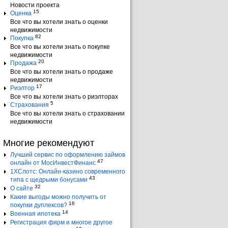
Новости проекта
15
Оценка
Все что вы хотели знать о оценки
недвижимости
82
Покупка
Все что вы хотели знать о покупке
недвижимости
20
Продажа
Все что вы хотели знать о продаже
недвижимости
17
Риэлтор
Все что вы хотели знать о риэлторах
5
Страхования
Все что вы хотели знать о страховании
недвижимости
Многие рекомендуют
Лучший сервис по оформлению займов
47
онлайн от МосИнвестФинанс
1ХСлотс: Онлайн-казино современного
43
типа с щедрыми бонусами
32
О сайте
Какие выгоды можно получить от
16
покупки дуплексов?
14
Военная ипотека
Регистрация фирм и многое другое