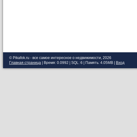
© Pikafok.ru - все самое интересное о недвижимости, 2026
Главная страница
| Время: 0.0992 | SQL: 6 | Память: 4.05MB
|
Вход