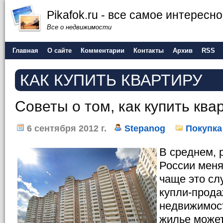
Pikafok.ru - все самое интересн
Все о недвижимости
Главная
О сайте
Комментарии
Контакты
Архив
RSS
КАК КУПИТЬ КВАРТИРУ
Советы о том, как купить ква
6 сентября 2012 г.
Stepanog
Покупка
В среднем, 
России мен
чаще это сл
купли-прод
недвижимост
жилье може