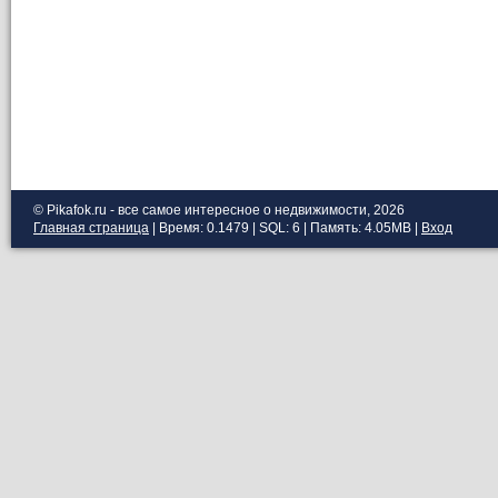
© Pikafok.ru - все самое интересное о недвижимости, 2026
Главная страница
| Время: 0.1479 | SQL: 6 | Память: 4.05MB
|
Вход