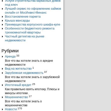
Услуги строительства каркасных домов
под ключ
Лучший сервис по оформлению займов
онлайн от МосИнвестФинанс
Восстановление паркета
Крыша мансарды
Преимущества корпусного шкафа-купе
Особенности бюджетного ремонта
трехкомнатной квартиры
Частный детектив на рынке
недвижимости
Рубрики
33
Аренда
Все что вы хотели знать о аредне
недвижимости
1
Вид на жительство
37
Зарубежная недвижимость
Все что вы хотели знать о зарубежной
недвижимости
25
Ипотечный кредит
Как правильно взять ипотеку. Плюсы и
минусы ипотеки.
17
Мошенничество
Все что вы хотели знать о
мошенничестве
170
Новости