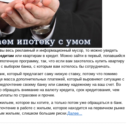
овы весь рекламный и информационный мусор, то можно увидеть
редитам
или квартирам в кредит. Можно зайти в первый, попавшийся
ипотечную программу, так, что если вам захотелось купить квартиру
 с выбором банка, с которым вам хотелось бы сотрудничать.
анк, который предлагает саму низкую ставку, потому что помимо
еще масса дополнительных платежей, который выровняют ситуацию с
редпочтение своему банку или самому надежному на ваш счет. Во
о обращать внимание на валюту кредита, срок кредитования, чем
ыплаты по страховке и прочее.
ильем, которое вы хотите, а только потом уже обращаться в банк.
дпочтение в работе с жильем, которое находится на первичном рынке
ным жильем, слишком большие риски.
Далее...