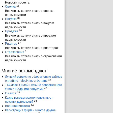
Новости проекта
15
Оценка
Все что вы хотели знать о оценки
недвижимости
82
Покупка
Все что вы хотели знать о покупке
недвижимости
20
Продажа
Все что вы хотели знать о продаже
недвижимости
17
Риэлтор
Все что вы хотели знать о риэлторах
5
Страхования
Все что вы хотели знать о страховании
недвижимости
Многие рекомендуют
Лучший сервис по оформлению займов
47
онлайн от МосИнвестФинанс
1ХСлотс: Онлайн-казино современного
43
типа с щедрыми бонусами
32
О сайте
Какие выгоды можно получить от
16
покупки дуплексов?
14
Военная ипотека
Регистрация фирм и многое другое