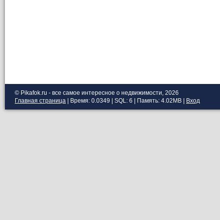
© Pikafok.ru - все самое интересное о недвижимости, 2026
Главная страница
| Время: 0.0349 | SQL: 6 | Память: 4.02MB
|
Вход