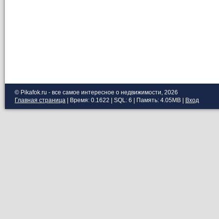
© Pikafok.ru - все самое интересное о недвижимости, 2026
Главная страница
| Время: 0.1622 | SQL: 6 | Память: 4.05MB
|
Вход