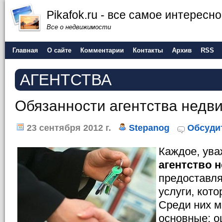
Pikafok.ru - все самое интересн
Все о недвижимости
Главная
О сайте
Комментарии
Контакты
Архив
RSS
АГЕНТСТВА
Обязанности агентства недв
23 сентября 2012 г.
Stepanog
Обсуди
Каждое, ув
агентство 
предоставл
услуги, кот
Среди них 
основные: о