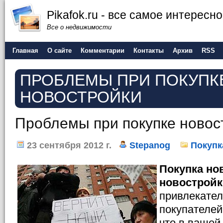
Pikafok.ru - все самое интересн
Все о недвижимости
Главная
О сайте
Комментарии
Контакты
Архив
RSS
ПРОБЛЕМЫ ПРИ ПОКУПК
НОВОСТРОЙКИ
Проблемы при покупке новос
23 сентября 2012 г.
Stepanog
Покупк
Покупка но
новостройк
привлекате
покупателей
что в вашей