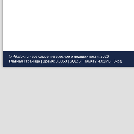
© Pikafok.ru - все самое интересное о недвижимости, 2026
Главная страница
| Время: 0.0353 | SQL: 6 | Память: 4.02MB
|
Вход