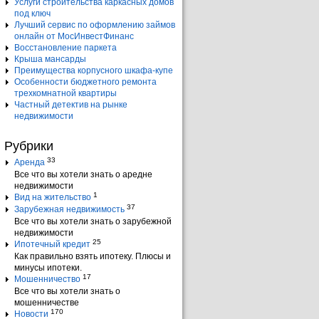
Услуги строительства каркасных домов
под ключ
Лучший сервис по оформлению займов
онлайн от МосИнвестФинанс
Восстановление паркета
Крыша мансарды
Преимущества корпусного шкафа-купе
Особенности бюджетного ремонта
трехкомнатной квартиры
Частный детектив на рынке
недвижимости
Рубрики
33
Аренда
Все что вы хотели знать о аредне
недвижимости
1
Вид на жительство
37
Зарубежная недвижимость
Все что вы хотели знать о зарубежной
недвижимости
25
Ипотечный кредит
Как правильно взять ипотеку. Плюсы и
минусы ипотеки.
17
Мошенничество
Все что вы хотели знать о
мошенничестве
170
Новости