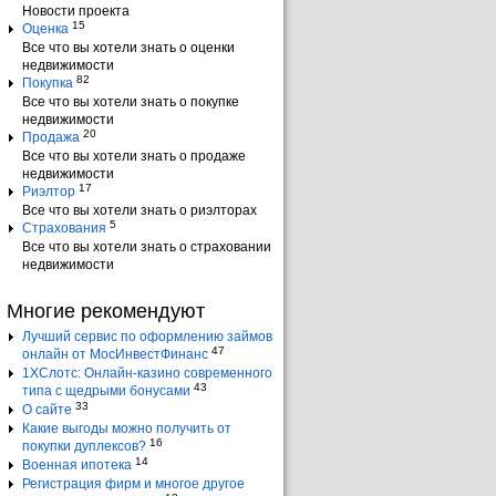
Новости проекта
15
Оценка
Все что вы хотели знать о оценки
недвижимости
82
Покупка
Все что вы хотели знать о покупке
недвижимости
20
Продажа
Все что вы хотели знать о продаже
недвижимости
17
Риэлтор
Все что вы хотели знать о риэлторах
5
Страхования
Все что вы хотели знать о страховании
недвижимости
Многие рекомендуют
Лучший сервис по оформлению займов
47
онлайн от МосИнвестФинанс
1ХСлотс: Онлайн-казино современного
43
типа с щедрыми бонусами
33
О сайте
Какие выгоды можно получить от
16
покупки дуплексов?
14
Военная ипотека
Регистрация фирм и многое другое