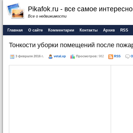
Pikafok.ru - все самое интересн
Все о недвижимости
Главная
О сайте
Комментарии
Контакты
Архив
RSS
Тонкости уборки помещений после пожа
3 февраля 2016 г.
vetal.xp
Просмотров:
982
RSS
О