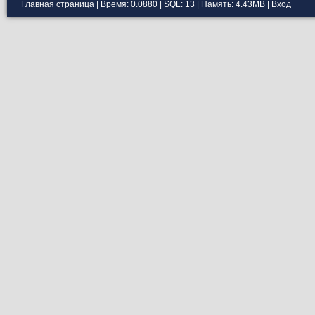
Главная страница
| Время: 0.0880 | SQL: 13 | Память: 4.43MB
|
Вход