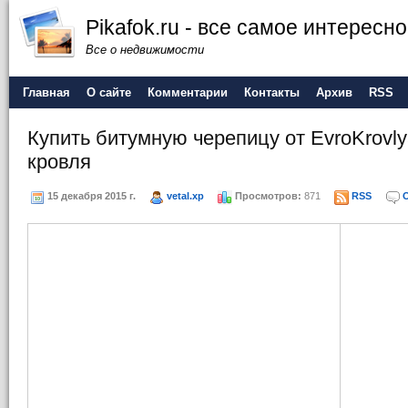
Pikafok.ru - все самое интересн
Все о недвижимости
Главная
О сайте
Комментарии
Контакты
Архив
RSS
Купить битумную черепицу от EvroKrovly
кровля
15 декабря 2015 г.
vetal.xp
Просмотров:
871
RSS