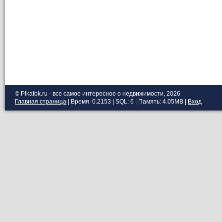
© Pikafok.ru - все самое интересное о недвижимости, 2026
Главная страница
| Время: 0.2153 | SQL: 6 | Память: 4.05MB
|
Вход