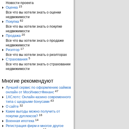
Новости проекта
15
Оценка
Все что вы хотели знать о оценки
недвижимости
82
Покупка
Все что вы хотели знать о покупке
недвижимости
20
Продажа
Все что вы хотели знать о продаже
недвижимости
17
Риэлтор
Все что вы хотели знать о риэлторах
5
Страхования
Все что вы хотели знать о страховании
недвижимости
Многие рекомендуют
Лучший сервис по оформлению займов
47
онлайн от МосИнвестФинанс
1ХСлотс: Онлайн-казино современного
43
типа с щедрыми бонусами
32
О сайте
Какие выгоды можно получить от
16
покупки дуплексов?
14
Военная ипотека
Регистрация фирм и многое другое