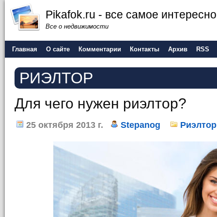
Pikafok.ru - все самое интересн
Все о недвижимости
Главная
О сайте
Комментарии
Контакты
Архив
RSS
РИЭЛТОР
Для чего нужен риэлтор?
25 октября 2013 г.
Stepanog
Риэлтор