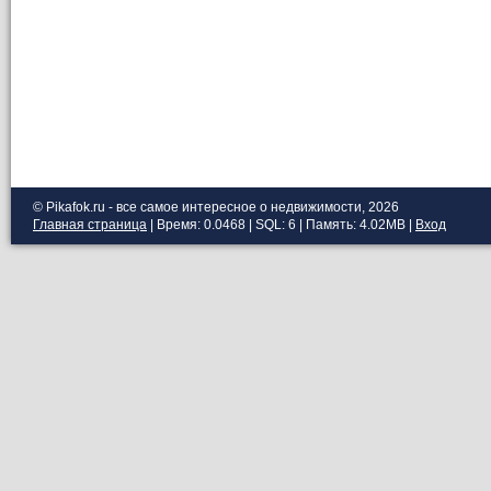
© Pikafok.ru - все самое интересное о недвижимости, 2026
Главная страница
| Время: 0.0468 | SQL: 6 | Память: 4.02MB
|
Вход