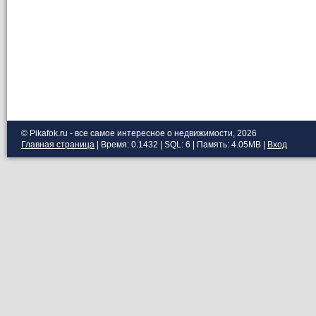
© Pikafok.ru - все самое интересное о недвижимости, 2026
Главная страница
| Время: 0.1432 | SQL: 6 | Память: 4.05MB
|
Вход