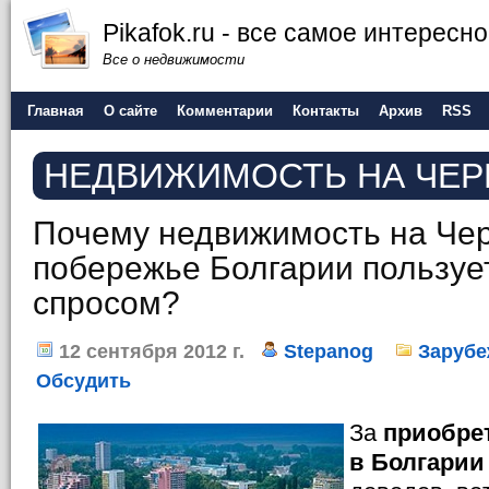
Pikafok.ru - все самое интересн
Все о недвижимости
Главная
О сайте
Комментарии
Контакты
Архив
RSS
НЕДВИЖИМОСТЬ НА ЧЕ
Почему недвижимость на Че
побережье Болгарии пользу
спросом?
12 сентября 2012 г.
Stepanog
Зарубе
Обсудить
За
приобре
в Болгарии