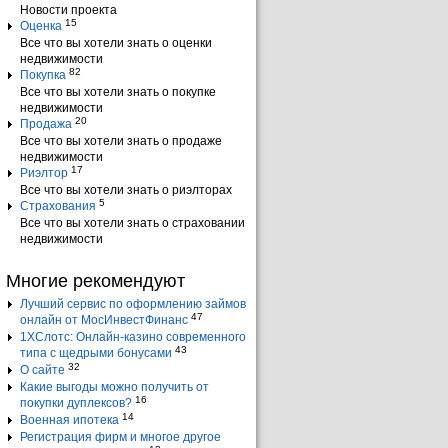
Новости проекта
15
Оценка
Все что вы хотели знать о оценки
недвижимости
82
Покупка
Все что вы хотели знать о покупке
недвижимости
20
Продажа
Все что вы хотели знать о продаже
недвижимости
17
Риэлтор
Все что вы хотели знать о риэлторах
5
Страхования
Все что вы хотели знать о страховании
недвижимости
Многие рекомендуют
Лучший сервис по оформлению займов
47
онлайн от МосИнвестФинанс
1ХСлотс: Онлайн-казино современного
43
типа с щедрыми бонусами
32
О сайте
Какие выгоды можно получить от
16
покупки дуплексов?
14
Военная ипотека
Регистрация фирм и многое другое