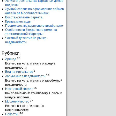
Услуги строительства каркасных домов
под ключ
Лучший сервис по оформлению займов
онлайн от МосИнвестФинанс
Восстановление паркета
Крыша мансарды
Преимущества корпусного шкафа-купе
Особенности бюджетного ремонта
трехкомнатной квартиры
Частный детектив на рынке
недвижимости
Рубрики
33
Аренда
Все что вы хотели знать о аредне
недвижимости
1
Вид на жительство
37
Зарубежная недвижимость
Все что вы хотели знать о зарубежной
недвижимости
25
Ипотечный кредит
Как правильно взять ипотеку. Плюсы и
минусы ипотеки.
17
Мошенничество
Все что вы хотели знать о
мошенничестве
170
Новости