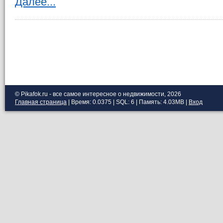
Далее...
© Pikafok.ru - все самое интересное о недвижимости, 2026
Главная страница
| Время: 0.0375 | SQL: 6 | Память: 4.03MB
|
Вход