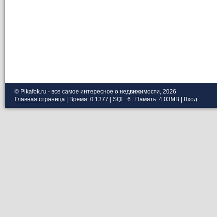
© Pikafok.ru - все самое интересное о недвижимости, 2026
Главная страница
| Время: 0.1377 | SQL: 6 | Память: 4.03MB
|
Вход