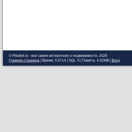
© Pikafok.ru - все самое интересное о недвижимости, 2026
Главная страница
| Время: 0.0714 | SQL: 6 | Память: 4.02MB
|
Вход