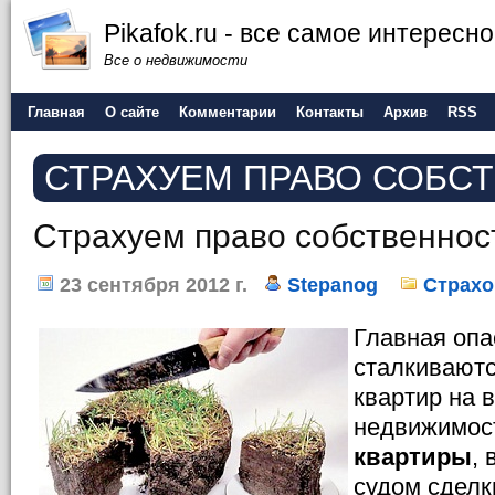
Pikafok.ru - все самое интересн
Все о недвижимости
Главная
О сайте
Комментарии
Контакты
Архив
RSS
СТРАХУЕМ ПРАВО СОБС
Страхуем право собственнос
23 сентября 2012 г.
Stepanog
Страхо
Главная опа
сталкиваютс
квартир на 
недвижимост
квартиры
,
судом сделк