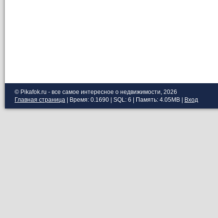
© Pikafok.ru - все самое интересное о недвижимости, 2026
Главная страница
| Время: 0.1690 | SQL: 6 | Память: 4.05MB
|
Вход